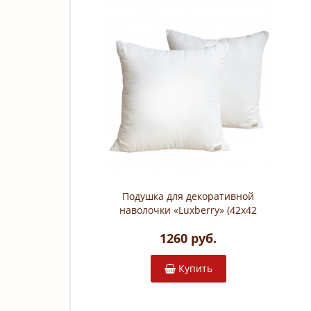
Подушка для декоративной
наволочки «Luxberry» (42х42
см; наполнитель: 100%
1260 руб.
холлофайбер; чехол: 50%
хлопок, 50% полиэстер)
Купить