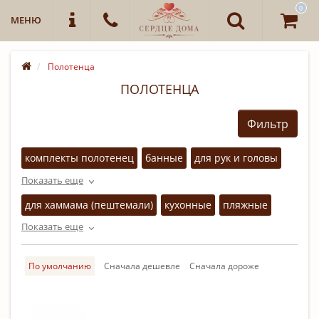
0
МЕНЮ
Полотенца
ПОЛОТЕНЦА
Фильтр
комплекты полотенец
банные
для рук и головы
Показать еще
для лица
банные простыни
вафельные
для хаммама (пештемали)
кухонные
пляжные
махровые
Показать еще
массажные
По умолчанию
Cначала дешевле
Cначала дороже