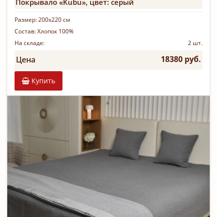
Покрывало «Kubu», цвет: серый
Размер:
200х220 см
Состав:
Хлопок 100%
На складе:
2 шт.
18380 руб.
Цена
Купить