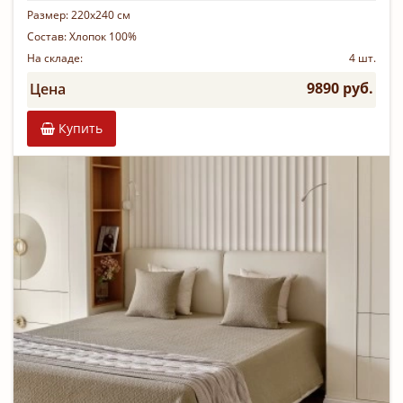
Размер:
220х240 см
Состав:
Хлопок 100%
На складе:
4 шт.
9890 руб.
Цена
Купить