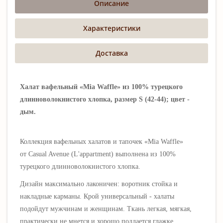
Описание
Характеристики
Доставка
Халат вафельный «Mia Waffle» из 100% турецкого
длинноволокнистого хлопка, размер S (42-44); цвет -
дым.
Коллекция вафельных халатов и тапочек «Mia Waffle»
от
Casual Av
enue (L'appartment) выполнена
из 100%
турецкого длинноволокнистого хлопка.
Дизайн максимально лаконичен
: воротник стойка и
накладные карманы.
Крой универсальный - халаты
подойдут мужчинам и женщинам.
Ткань легкая, мягкая,
практически не мнется и хорошо поддается глажке.