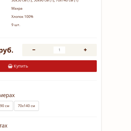
30х50 см (1), 50х90 см (1), 70х140 см (1)
Махра
Хлопок 100%
9 шт.
руб.
Купить
змерах
90 см
70х140 см
тах