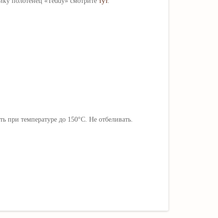
йку полотенец
«Teddy»
смотри
те
тут
.
ь при температуре до 150
°C
. Не отбеливать.