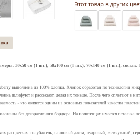
Этот товар в других цве
авка
еры: 30х50 см (1 шт.), 50х100 см (1 шт.), 70х140 см (1 шт.); состав:
berry выполнена из 100% хлопка. Хлопок обработан по технологии микр
окна шлифуют и рассекают, делая их тоньше. После чего сплетают в нит
аемость - что является одним из основных показателей качества полотен
лотенца без декоративного бордюра. На полотенцах имеется петелька п
ьких расцветках: голубая ель, сливовый джем, пудровый, жемчужный, се