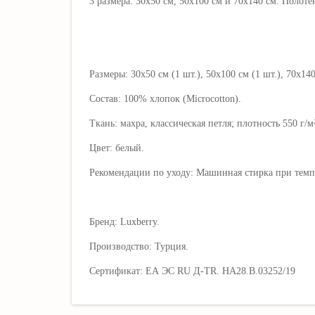
3 размера: 30х50 см, 50х100 см и 70х140 см.
Полотен
Размеры: 30х50 см (1 шт.), 50х100 см (1 шт.), 70х140
Состав: 100% хлопок (Microcotton).
Ткань: махра, классическая петля; плотность 550 г/м²
Цвет: белый.
Рекомендации по уходу: Машинная стирка при темпе
Бренд: Luxberry.
Производство: Турция.
Сертификат:
ЕА ЭС RU Д-ТR. НА28.В.03252/19