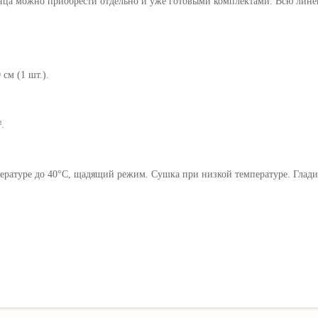
ца можно приобрести отдельно и уже готовыми комплектами.
Всю лине
 см (1 шт.).
.
ратуре до 40°C, щадящий режим. Сушка при низкой температуре. Гладит