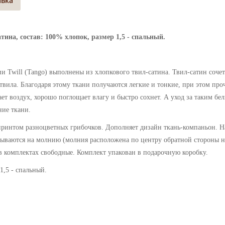
авка
тина, состав: 100% хлопок, размер 1,5 - спальный.
 Twill (Tango) выполнены из хлопкового твил-сатина. Твил-сатин сочет
 твила. Благодаря этому ткани получаются легкие и тонкие, при этом про
ет воздух, хорошо поглощает влагу и быстро сохнет. А уход за таким бе
ние ткани.
принтом разноцветных грибочков. Дополняет дизайн
ткань-компаньон.
Н
ываются на молнию (молния расположена по центру обратной стороны на
в комплектах свободные.
Комплект упакован в подарочную коробку.
1,5 - спальный.