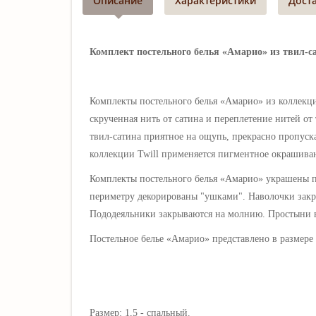
Описание
Характеристики
Дост
Комплект постельного белья «Амарио» из твил-са
Комплекты постельного белья «Амарио» из коллекции
скрученная нить от сатина и переплетение нитей от
твил-сатина приятное на ощупь, прекрасно пропуска
коллекции Twill применяется пигментное окрашива
Комплекты постельного белья «Амарио» украшены 
периметру декорированы "ушками". Наволочки закр
Пододеяльники закрываются на молнию. Простыни 
Постельное белье
«Амарио» представлено в размере 
Размер: 1,5 - спальный.