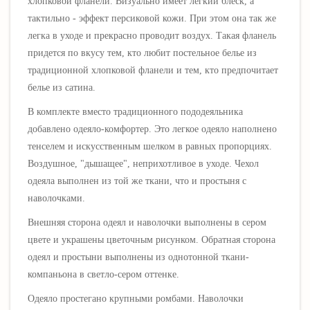
хлопковой фланели. Визуально имеет легкий блеск, а
тактильно - эффект персиковой кожи. При этом она так же
легка в уходе и прекрасно проводит воздух. Такая фланель
придется по вкусу тем, кто любит постельное белье из
традиционной хлопковой фланели и тем, кто предпочитает
белье из сатина.
В комплекте вместо традиционного пододеяльника
добавлено одеяло-комфортер. Это легкое одеяло
наполнено
тенселем и искусственным шелком в равных пропорциях.
Воздушное, "дышащее", неприхотливое в уходе. Чехол
одеяла выполнен из той же ткани, что и простыня с
наволочками.
Внешняя сторона одеял и наволочки выполнены в сером
цвете и
украшены цветочным рисунком
. Обратная сторона
одеял и простыни выполнены из однотонной ткани-
компаньона в
светло-сером оттенке
.
Одеяло простегано крупными ромбами. Нав
олочки