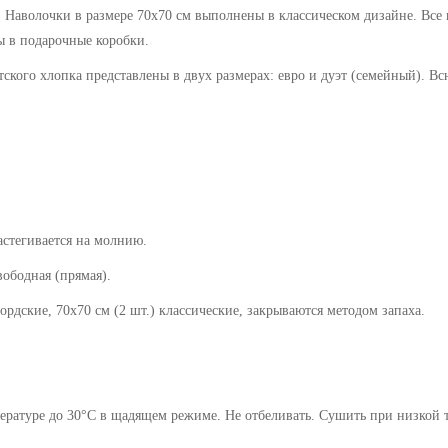
 Наволочки в размере 70х70 см выполнены в классическом дизайне. Все 
ы в подарочные коробки.
тского хлопка представлены в двух размерах: евро и дуэт (семейный).
Вс
астегивается на молнию.
ная (прямая).
0х70 см (2 шт.) классические, закрываются методом запаха.
ратуре до 30°C в щадящем режиме. Не отбеливать. Сушить при низкой те