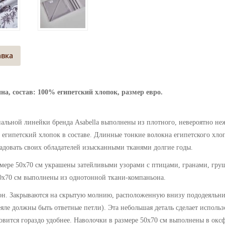
авка
на, состав: 100% египетский хлопок, размер евро.
иальной линейки бренда Asabella выполнены
из плотного, невероятно не
египетский хлопок в составе. Длинные тонкие волокна египетского хлоп
 радовать своих обладателей изысканными тканями долгие годы.
змере 50х70 см украшены затейливыми узорами с птицами, гранами, гру
70х70 см выполнены из однотонной ткани-компаньона.
он. Закрываются на скрытую молнию, расположенную внизу пододеяльни
яле должны быть ответные петли). Эта небольшая деталь сделает использ
ановится гораздо удобнее. Наволочки в размере 50х70 см выполнены в окс