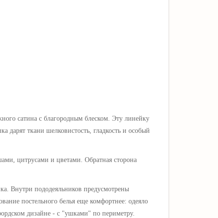
жного сатина
с благородным блеском
. Эту линейку
ка дарят ткани шелковистость, гладкость и особый
шами, цитрусами и цветами
. Обратная сторона
ка. Внутри пододеяльников предусмотрены
ование постельного белья еще комфортнее: одеяло
фордском дизайне - с "ушками" по периметру.