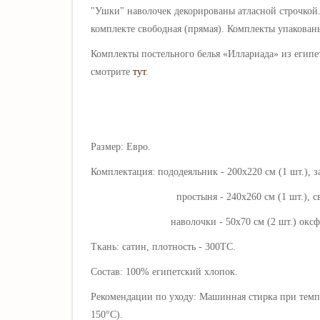
"Ушки" наволочек декорированы атласной строчкой.
комплекте свободная (прямая). Комплекты упакован
Комплекты постельного белья «
Иллариада
» из египе
смотрите
тут
.
Размер: Евро.
Комплектация: пододеяльник - 200х220 см (1 шт.), з
простыня - 240х260 см (1 шт.), свобод
наволочки - 50х70 см (2 шт.) оксфордские, 7
Ткань: сатин, плотность - 300ТС.
Состав: 100% египетский хлопок.
Рекомендации по уходу: Машинная стирка при темпе
150°C).