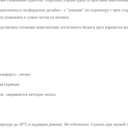
ным спокойным принтом
. Обратная сторона одеял и простыни выполнен
выполнены в оксфордском дизайне - с "ушками" по периметру с трех сто
ты упакованы в сумки-чехлы на молнии.
едставлена готовыми комплектами постельного белья в двух вариантах ко
комфорта - легкое.
 (прямая).
закрываются методом запаха.
ратуре до 30°C в щадящем режиме. Не отбеливать. Сушить при низкой те