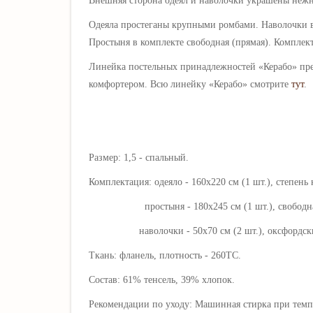
Внешняя сторона одеял и наволочки
украшены неж
Одеяла простеганы крупными ромбами. Нав
олочки 
Простыня в комплекте свободная (прямая). Комплек
Линейка постельных принадлежностей «
Керабо
» пр
комфортером. Всю линейку «
Керабо
» смотрите
тут
.
Размер: 1,5 - спальный.
Комплектация: одеяло - 160х220 см (1 шт.), степень 
простыня - 180х245 см (1 шт.), свободная
наволочки - 50х70 см (2 шт.), оксфордские, 
Ткань: фланель, плотность - 260ТС.
Состав: 61% тенсель, 39% хлопок.
Рекомендации по уходу: Машинная стирка при темпе