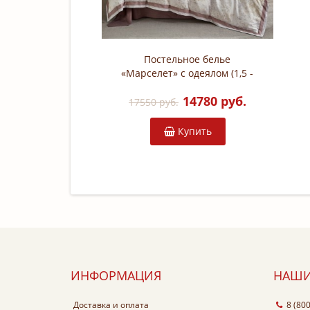
Постельное белье
«Марселет» с одеялом (1,5 -
спальный; фланель: 61%
14780 руб.
тенсель, 39% хлопок; арт.
17550 руб.
2185-OSPS)
Купить
ИНФОРМАЦИЯ
НАШИ
Доставка и оплата
8 (80