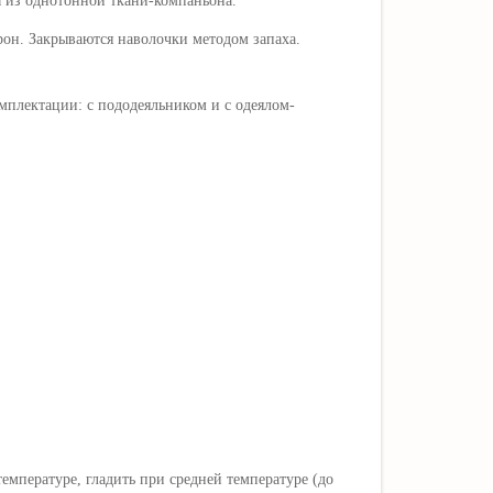
ы из однотонной ткани-компаньона
.
рон. Закрываются наволочки методом запаха.
мплектации: с пододеяльником и с одеялом-
мпературе, гладить при средней температуре (до