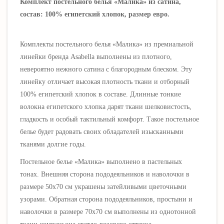
Комплект постельного белья «Малика» из сатина,
состав: 100% египетский хлопок, размер евро.
Комплекты постельного белья «Малика
»
из премиальной
линейки бренда Asabella выполнены
из плотного,
невероятно нежного сатина
с благородным блеском
. Эту
линейку отличает высокая плотность ткани и отборный
100% египетский хлопок в составе. Длинные тонкие
волокна египетского хлопка дарят ткани шелковистость,
гладкость и особый тактильный комфорт.
Такое постельное
белье будет радовать своих обладателей изысканными
тканями долгие годы.
Постельное белье
«
Малика
» выполнено в пастельных
тонах.
Внешняя сторона пододеяльников и наволочки в
размере 50х70 см
украшены затейливыми цветочными
узорами
. Обратная сторона пододеяльников, простыни и
наволочки в размере 70х70 см выполнены из однотонной