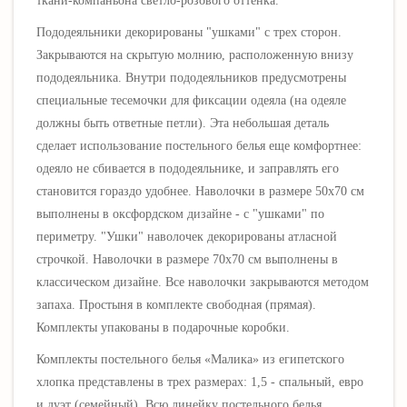
ткани-компаньона
светло-розового оттенка
.
Пододеяльники декорированы "ушками" с трех сторон.
Закрываются на скрытую молнию, расположенную внизу
пододеяльника. Внутри пододеяльников предусмотрены
специальные тесемочки для фиксации одеяла (на одеяле
должны быть ответные петли). Эта небольшая деталь
сделает использование постельного белья еще комфортнее:
одеяло не сбивается в пододеяльнике, и заправлять его
становится гораздо удобнее. Наволочки в размере 50х70 см
выполнены в оксфордском дизайне - с "ушками" по
периметру. "Ушки" наволочек декорированы атласной
строчкой. Наволочки в размере 70х70 см выполнены в
классическом дизайне. Все наволочки закрываются методом
запаха. Простыня в комплекте свободная (прямая).
Комплекты упакованы в подарочные коробки.
Комплекты постельного белья «
Малика
» из египетского
хлопка представлены в трех размерах: 1,5 - спальный, евро
и дуэт (семейный). Всю линейку постельного белья