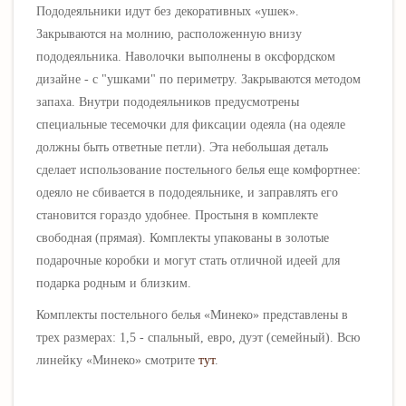
Пододеяльники идут без декоративных «ушек».
Закрываются на молнию, расположенную внизу
пододеяльника. Наволочки выполнены в оксфордском
дизайне - с "ушками" по периметру. Закрываются методом
запаха.
Внутри пододеяльников предусмотрены
специальные тесемочки для фиксации одеяла (на одеяле
должны быть ответные петли). Эта небольшая деталь
сделает использование постельного белья еще комфортнее:
одеяло не сбивается в пододеяльнике, и заправлять его
становится гораздо удобнее.
Простыня в комплекте
свободная (прямая).
Комп
лекты упакованы в золотые
подарочные коробки и могут стать отличной идеей для
подарка родным и близким.
Комплекты постельного белья «
Минеко
» представлены в
трех размерах: 1,5 - спальный, евро, дуэт (семейный). Всю
линейку
«
Минеко
» смотрите
тут
.