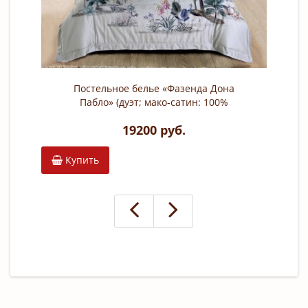
Постельное белье «Фазенда Дона
Пабло» (дуэт; мако-сатин: 100%
египетский хлопок)
19200 руб.
Купить
К