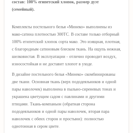
состав: 100% египетский хлопок, размер дуэт
(семейный).
Комплекты постельного белья
«
Минеко
»
выполнены из
мако-сатина плотностью 300ТС. В составе только отборный
100% египетский хлопок сорта мако. Это изящная, плотная,
с благородным сатиновым блеском ткань. На ощупь нежная,
шелковистая. В эксплуатации - отлично проводит воздух,
износостойкая и не доставит хлопот в уходе.
В дизайне постельного белья
«
Минеко
» скомбинированы
две ткани.
Основная ткань
(верх пододеяльников и одной
пары наволочек)
выполнена в пыльно-сиреневых тонах и
украшена цветущим садом с павлинами и другими
птицами. Ткань-компаньон
(обратная сторона
пододеяльников и одной пары наволочек, вторая пара
наволочек с обеих сторон и простыни)
: полностью
однотонная в сером цвете.