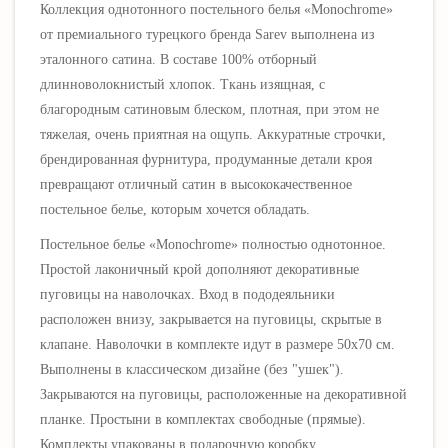
Коллекция однотонного постельного белья
«Monochrome»
от премиального турецкого бренда Sarev выполнена из
эталонного сатина.
В составе 100% отборный
длинноволокнистый хлопок.
Ткань изящная, с
благородным сатиновым блеском, плотная, при этом не
тяжелая, очень приятная на ощупь
.
Аккуратные строчки,
брендированная фурнитура, продуманные детали кроя
превращают отличный сатин в высококачественное
постельное белье, которым хочется обладать.
Постельное белье
«
Monochrome
» полностью однотонное.
Простой лаконичный крой дополняют декоративные
пуговицы на наволочках.
Вход в пододеяльники
расположен внизу, закрывается на пуговицы, скрытые в
клапане. Наволочки в комплекте идут в размере 50х70 см.
В
ыполнены в классическом дизайне (без "ушек").
З
акрываются на пуговицы, расположенные на декоративной
планке
.
Простыни в комплектах свободные (прямые).
Комплекты упакованы в подарочную коробку.