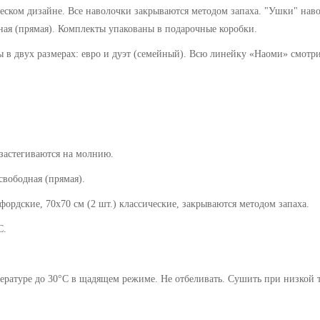
еском дизайне. Все наволочки закрываются методом запаха. "Ушки" нав
ная (прямая). Комплекты упакованы в подарочные коробки.
ы в двух размерах: евро и дуэт (семейный). Всю линейку «
Наоми
» смотр
 застегиваются на молнию.
дная (прямая).
70х70 см (2 шт.) классические, закрываются методом запаха.
С.
ратуре до 30°C в щадящем режиме. Не отбеливать. Сушить при низкой те