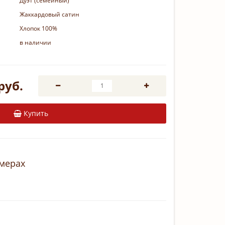
Дуэт (семейный)
Жаккардовый сатин
Хлопок 100%
в наличии
руб.
Купить
змерах