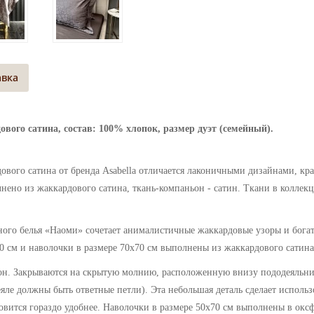
авка
вого сатина, состав: 100% хлопок, размер дуэт (семейный).
дового сатина от бренда Asabella отличается лаконичными дизайнами, 
нено из жаккардового сатина, ткань-компаньон - сатин. Ткани в коллекц
ого белья «Наоми» сочетает анималистичные жаккардовые узоры и бога
0 см и наволочки в размере 70х70 см выполнены из жаккардового сатина
он. Закрываются на скрытую молнию, расположенную внизу пододеяльни
яле должны быть ответные петли). Эта небольшая деталь сделает использ
ановится гораздо удобнее. Наволочки в размере 50х70 см выполнены в окс