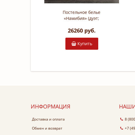
Постельное белье
«Намибия» (дуэт;
жаккардовый сатин: 100%
26260 руб.
египетский хлопок; арт.
2411-7)
Купить
ИНФОРМАЦИЯ
НАШИ
Доставка и оплата
8 (80
Обмен и возврат
+7 (4