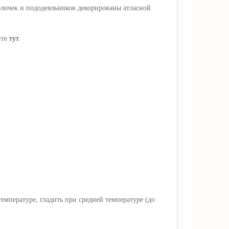
олочек и пододеяльников декорированы атласной
ите
тут
.
мпературе, гладить при средней температуре (до