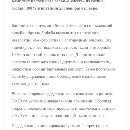
Комплект постельного белья «Селеста» из сатина,
состав: 100% египетский хлопок, размер евро.
Комплекты постельного белья «Селеста»
из премиальной
линейки бренда Asabella выполнены
из плотного,
невероятно нежного сатина
с благородным блеском
. Эту
линейку отличает высокая плотность ткани и отборный
100% египетский хлопок в составе. Длинные тонкие
волокна египетского хлопка дарят ткани шелковистость,
гладкость и особый тактильный комфорт.
Такое постельное
белье будет радовать своих обладателей изысканными
тканями долгие годы.
Внешняя сторона пододеяльников и наволочки в размере
50х70 см украшены акварельными орхидеями
. Обратная
сторона пододеяльников, простыни и наволочки в размере
70х70 см выполнены из однотонной ткани-компаньона.
Пододеяльники декорированы "ушками" с трех сторон.