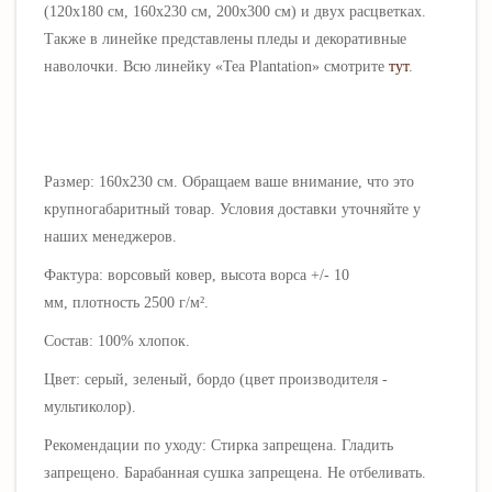
(120х180 см, 160х230 см, 200х300 см) и двух расцветках.
Также в линейке
представлены пледы и декоративные
наволочки. Всю л
инейку «
Tea
Plantation
» смотрите
тут
.
Размер: 160х230 см.
Обращаем ваше внимание, что это
крупногабаритный товар. Условия доставки уточняйте у
наших менеджеров.
Фактура: ворсовый ковер, высота ворса
+/- 10
мм,
плотность 250
0
г/м².
Состав: 100% хлопок.
Цвет: серый, зеленый, бордо (цвет производителя -
мультиколор).
Рекомендации по уходу: Стирка запрещена. Гладить
запрещено. Барабанная сушка запрещена. Не отбеливать.