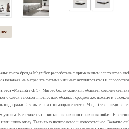
авка
альянского бренда Magniflex разработана с применением запатентованной
еса человека на матрас эта система начинает активироваться и способст
матраса
«Magnistretch 9». Матрас
беспружинный, обладает средней степен
 слой с самой высокой плотностью, обладает средней жесткостью и высоко
ень поддержки. С этим слоем с помощью системы Magnistretch соединен сл
 узором. В составе ткани вискозное волокно и волокна outlast. Вискозн
 излишнюю влагу. Тактильно шелковистое и износостойкое. Волокна out