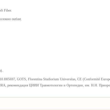
t Fiber.
локно outlast.
).
05697, GOTS, Florentina Studiorium Universitas, CE (Conformité Europée
, FIRA, рекомендация ЦНИИ Травмотологии и Ортопедии, им. Н.Н. Приор