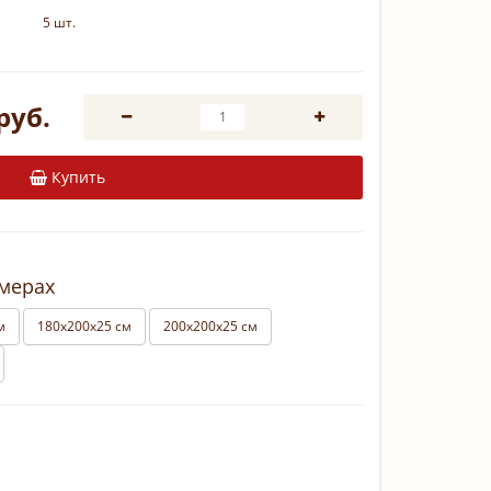
5 шт.
руб.
Купить
змерах
м
180х200х25 см
200х200х25 см