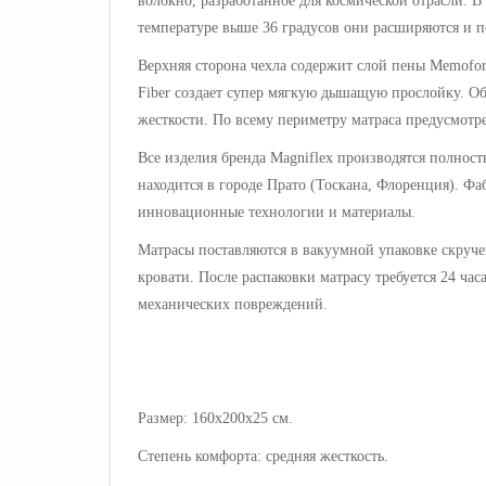
волокно, разработанное для космической отрасли. В
температуре выше 36 градусов они расширяются и п
Верхняя сторона чехла содержит слой пены Memoform
Fiber создает супер мягкую дышащую прослойку. Обр
жесткости. По всему периметру матраса предусмотр
Все изделия бренда Magniflex производятся полнос
находится
в городе Прато (Тоскана, Флоренция). Фа
инновационные технологии и материалы.
Матрасы поставляются в вакуумной упаковке скруче
кровати.
После распаковки матрасу требуется 24 ча
механических повреждений.
Размер: 160х200х25 см.
Степень комфорта: средняя жесткость.