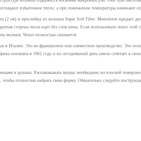
 структуре волокна содержатся восковые микрокапсулы. Они чувствительн
оглощают избыточное тепло, а при понижении температуры начинают отд
 (2 см) и прослойку из волокна Super Soft Fiber. Memoform придает до
атная сторона чехла идет без слоя пены. Если использовать чехол этой 
ена молния. Чехол полностью снимается.
тью в Италии. Это не франшизное или совместное производство. Это пол
брика основана в 1962 году и на сегодняшний день умело сочетает в сво
нными в рулоны. Распаковывать матрас необходимо на плоской поверхно
са, чтобы полностью набрать свою форму.
Обязательно следуйте инструкци