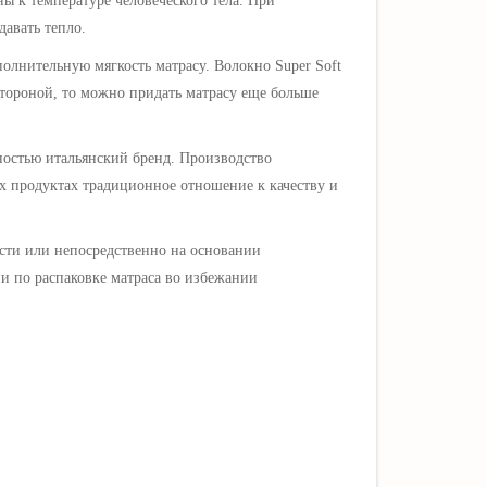
ы к температуре человеческого тела. При
авать тепло.
полнительную мягкость матрасу. Волокно Super Soft
стороной, то можно придать матрасу еще больше
ностью итальянский бренд. Производство
их продуктах традиционное отношение к качеству и
сти или непосредственно на основании
и по распаковке матраса во избежании