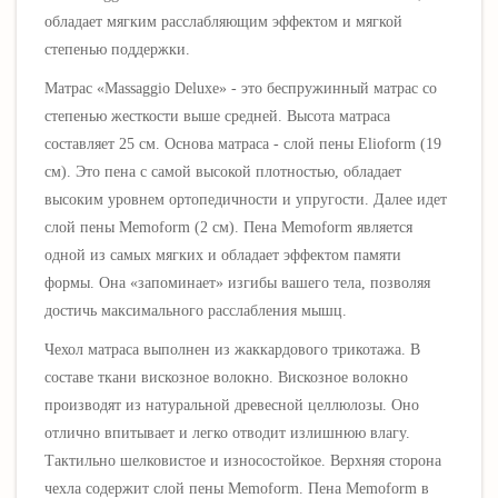
обладает мягким расслабляющим эффектом и мягкой
степенью поддержки.
Матрас «
Massaggio Deluxe
» - это беспружинный матрас со
степенью жесткости выше средней.
Высота матраса
составляет 25 см. Основа матраса - слой пены
Elioform
(19
см). Это пена с самой высокой плотностью, обладает
высоким уровнем ортопедичности и упругости. Далее идет
слой пены Memoform (2 см). Пена Memoform является
одной из самых мягких и обладает эффектом памяти
формы. Она «запоминает» изгибы вашего тела, позволяя
достичь максимального расслабления мышц.
Чехол матраса выполнен из жаккардового трикотажа. В
составе ткани вискозное волокно. Вискозное волокно
производят из натуральной древесной целлюлозы. Оно
отлично впитывает и легко отводит излишнюю влагу.
Тактильно шелковистое и износостойкое. Верхняя сторона
чехла содержит слой пены Memoform. Пена Memoform в