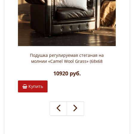
Подушка регулируемая стеганая на
молнии «Camel Wool Grass» (68х68
см; наполнитель: 100% полиэстер, 4-
10920 руб.
L волокно; чехол: сатин, 100%
тенсель, наполнитель чехла: 100%
noil grass)
Купить
К