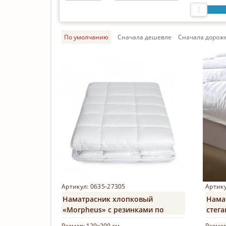
По умолчанию
Cначала дешевле
Cначала дорож
Артикул: 0635-27305
Артику
Наматрасник хлопковый
Нама
«Morpheus» с резинками по
стега
углам
«Flau
Размер:
120х200 см
Разме