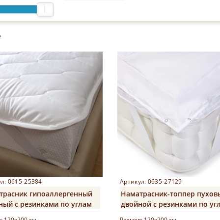
е
л: 0615-25384
Артикул: 0635-27129
трасник гипоаллергенный
Наматрасник-топпер пухов
ный с резинками по углам
двойной с резинками по уг
m Komfort Kollektion»
«Twin Top»
р:
120х200 см
Размер:
120х200 см