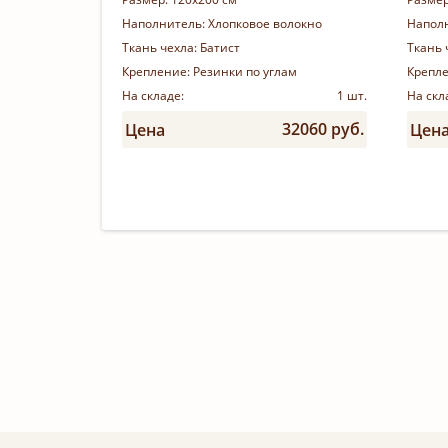
Наполнитель:
Хлопковое волокно
Напол
Ткань чехла:
Батист
Ткань 
Крепление:
Резинки по углам
Крепл
На складе:
1 шт.
На скл
32060 руб.
Цена
Цен
Купить