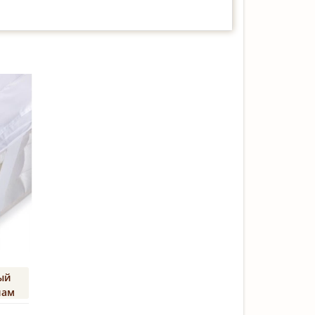
ый
лам