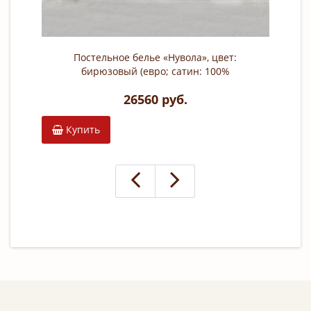
Постельное белье «Нувола», цвет:
бирюзовый (евро; сатин: 100%
тенсель; арт. 144HF-706)
26560 руб.
Купить
К