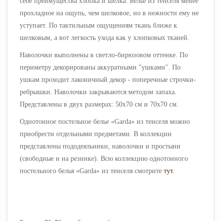
себе
преимущества
хлопка и шелка.
Белье из тенселя менее
прохладное на ощупь, чем шелковое, но в нежности ему не
уступает.
По тактильным ощущениям ткань ближе к
шелковым, а вот легкость ухода как у хлопковых тканей.
Наволочки выполнены в светло-бирюзовом оттенке.
По
периметру декорированы аккуратными "ушками". По
ушкам проходит лаконичный декор - поперечные строчки-
ребрышки. Наволочки з
акрываются методом запаха.
Представлены в двух размерах: 50х70 см и 70х70 см.
Однотонное постельное белье «
Garda
» из тенселя можно
приобрести отдельными предметами. В коллекции
представлены пододеяльники, наволочки и простыни
(свободные и на резинке). Всю коллекцию однотонного
постельного белья «
Garda
» из тенселя смотрите
тут
.