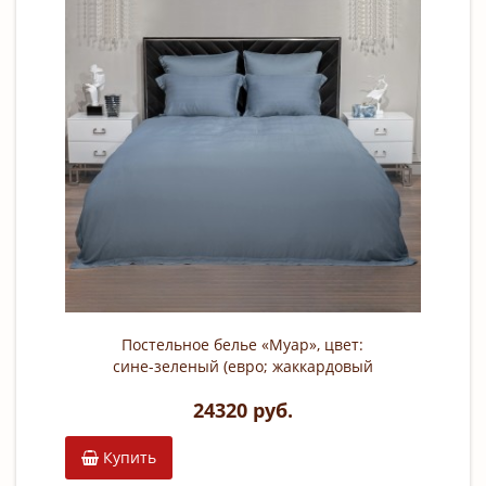
Постельное белье «Муар», цвет:
сине-зеленый (евро; жаккардовый
сатин: 100% бамбук; арт. 180JOD)
24320 руб.
Купить
К