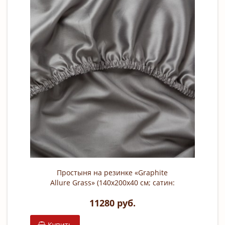
Простыня на резинке «Graphite
Allure Grass» (140х200х40 см; сатин:
100% хлопок)
11280 руб.
Купить
К