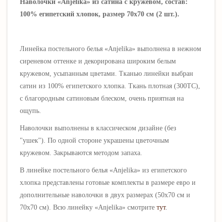
Наволочки «Anjelika» из сатина с кружевом, состав:
100% египетский хлопок, размер 70х70 см (2 шт.).
Линейка постельного белья «Anjelika» выполнена в нежном
сиреневом оттенке и декорирована широким белым
кружевом, усыпанным цветами
. Тканью линейки выбран
сатин из 100% египетского хлопка. Ткань плотная (300ТС),
с благородным сатиновым блеском, очень приятная на
ощупь.
Наволочки выполнены в классическом дизайне (без
"ушек"). По одной стороне украшены цветочным
кружевом.
Закрываются методом запаха.
В линейке постельного белья «
Anjelika
» из египетского
хлопка представлены готовые комплекты в размере евро и
дополнительные наволочки в двух размерах
(50х70 см и
70х70 см)
.
Всю линейку
«
Anjelika
»
смотрите
тут
.