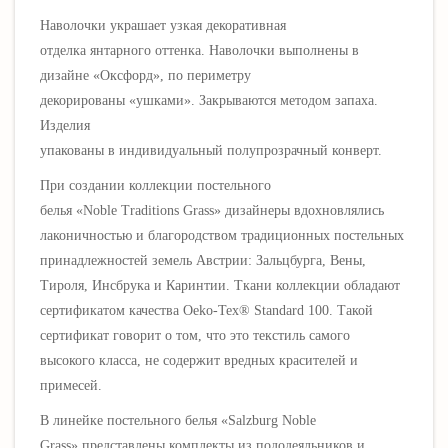
Наволочки украшает узкая декоративная
отделка
янтарного
оттенка.
Наволочки
выполнены в
дизайне
«Оксфорд», по периметру
декорированы «ушками».
Закрываются методом запаха.
Изделия
упакованы в индивидуальный полупрозрачный конверт.
При создании коллекции постельного
белья «Noble Traditions Grass» дизайнеры вдохновлялись
лаконичностью и благородством традиционных постельных
принадлежностей земель Австрии: Зальцбурга, Вены,
Тироля, Инсбрука и Каринтии. Ткани коллекции обладают
сертификатом качества Oeko-Tex® Standard 100. Такой
сертификат говорит о том, что это текстиль самого
высокого класса, не содержит вредных красителей и
примесей.
В линейке постельного белья
«
Salzburg Noble
Grass
»
представлены комплекты из пододеяльников и