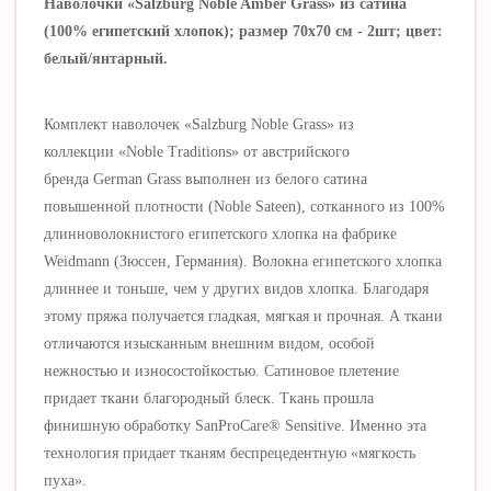
Наволочки «Salzburg Noble Amber Grass» из сатина
(100% египетский хлопок); размер 70х70 см - 2шт; цвет:
белый/янтарный.
Комплект наволочек «Salzburg Noble Grass» из
коллекции «Noble Traditions» от австрийского
бренда German Grass выполнен из белого сатина
повышенной плотности (Noble Sateen), сотканного из 100%
длинноволокнистого египетского хлопка на фабрике
Weidmann (Зюссен, Германия). Волокна египетского хлопка
длиннее и тоньше, чем у других видов хлопка. Благодаря
этому пряжа получается гладкая, мягкая и прочная. А ткани
отличаются изысканным внешним видом, особой
нежностью и износостойкостью. Сатиновое плетение
придает ткани благородный блеск. Ткань прошла
финишную обработку SanProCare® Sensitive. Именно эта
технология придает тканям беспрецедентную «мягкость
пуха».