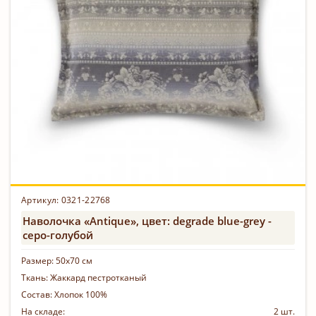
Артикул: 0321-22768
Наволочка «Antique», цвет: degrade blue-grey -
серо-голубой
Размер:
50х70 см
Ткань:
Жаккард пестротканый
Состав:
Хлопок 100%
На складе:
2 шт.