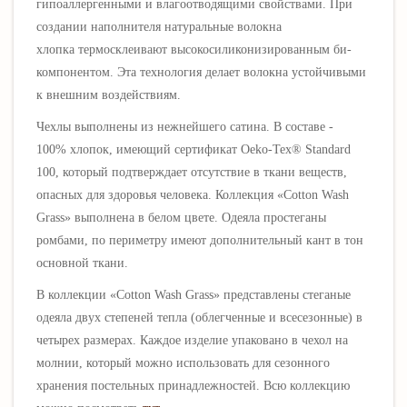
гипоаллергенными и влагоотводящими свойствами.
При
создании наполнителя натуральные
волокна
хлопка
термосклеивают высокосиликонизированным би-
компонентом. Эта технология делает волокна устойчивыми
к внешним воздействиям.
Чехлы выполнены из
нежнейшего сатина. В
составе -
100%
хлопок,
имеющий сертификат Oeko-Tex® Standard
100, который подтверждает отсутствие в ткани веществ,
опасных для здоровья человека.
Коллекция
«Cotton Wash
Grass» выполнена в белом цвете. Одеяла простеганы
ромбами, по периметру имеют дополнительный кант в тон
основной ткани.
В коллекции
«Cotton Wash Grass»
представлены стеганые
одеяла двух степеней тепла (облегченные и всесезонные) в
четырех размерах
.
Каждое изделие упаковано в чехол на
молнии, который можно использовать для сезонного
хранения постельных принадлежностей. Всю коллекцию