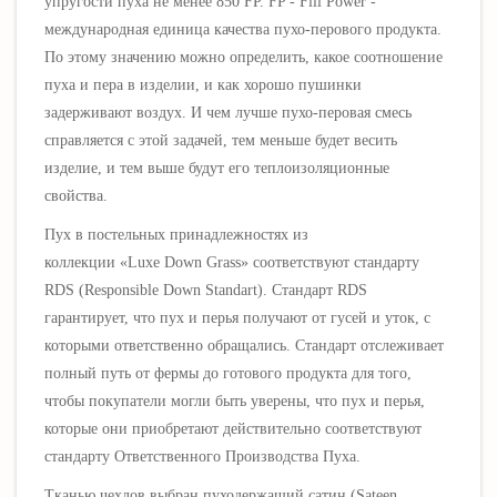
упругости пуха не менее 850 FP.
FP - Fill Power -
международная единица качества пухо-перового продукта.
По этому значению можно определить, какое соотношение
пуха и пера в изделии, и как хорошо пушинки
задерживают воздух. И чем лучше пухо-перовая смесь
справляется с этой задачей, тем меньше будет весить
изделие, и тем выше будут его теплоизоляционные
свойства.
Пух в постельных принадлежностях из
коллекции
«Luxe
Down Grass
»
соответствуют стандарту
RDS (Responsible Down Standart
).
Стандарт RDS
гарантирует, что пух и перья получают от гусей и уток, с
которыми ответственно обращались. Стандарт отслеживает
полный путь от фермы до готового продукта для того,
чтобы покупатели могли быть уверены, что пух и перья,
которые они приобретают действительно соответствуют
стандарту Ответственного Производства Пуха.
Тканью чехлов
выбран пуходержащий сатин (Sateen