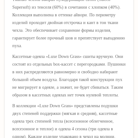
Supersoft) из тенселя (60%) в сочетании с хлопком (40%).
Коллекция выполнена в оттенке айвори. По периметру
изделий проходит двойная отстрочка и кант в тон ткани
чехла. Это обеспечивает сохранение формы изделия,
гарантирует более прочный шов и препятствует выпадению
пуха.
Кассетные одеяла
«Luxe Down Grass» сшиты вручную. Они
состоят из отдельных box-кассет с перегородками. Пушинки
в них распределяются равномерно и свободно набирают
большой объем воздуха. Благодаря такой конструкции пух
не мигрирует в одеяле, а значит, не будет сбиваться. Таким
образом в кассетных одеялах нет точек нулевой теплоты.
В коллекции
«Luxe Down Grass»
представлены подушки
двух степеней поддержки (мягкая и средняя), кассетные
одеяла трех степеней тепла (всесезонное облегченное,
всесезонное и теплое) и одеяла 4 сезона (три одеяла в
одном). Каждое изделие упаковано в чехол на молнии,