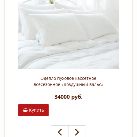
Одеяло пуховое кассетное
всесезонное «Воздушный вальс»
(150х200 см; наполнитель: 100%
34000 руб.
белый гусиный пух; чехол: сатин,
100% хлопок)
Купить
К