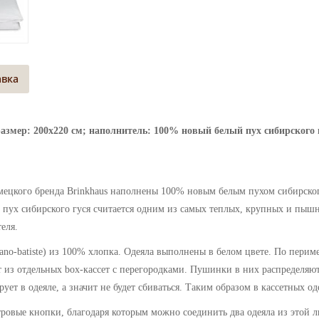
авка
 размер: 200х220 см; наполнитель: 100% новый белый пух сибирского г
мецкого бренда
Brinkhaus
наполнены 100% новым белым пухом сибирского
 пух сибирского гуся считается одним из самых теплых, крупных и пыш
еля.
ano-batiste)
из 100%
хлопка.
Одеяла выполнены в белом цвете. По периме
ят из отдельных box-кассет с перегородками. Пушинки в них распределя
ует в одеяле, а значит не будет сбиваться. Таким образом в кассетных од
овые кнопки, благодаря которым можно соединить два одеяла из этой л