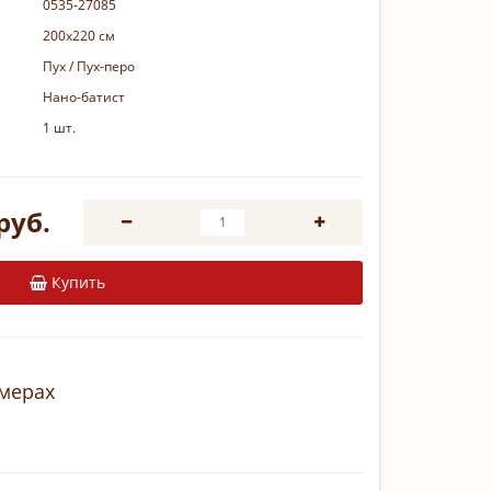
0535-27085
200х220 см
Пух / Пух-перо
Нано-батист
1 шт.
руб.
Купить
змерах