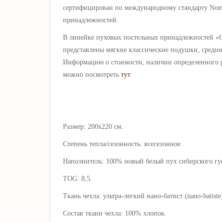
сертифицирован по международному стандарту Nom
принадлежностей.
В линейке пуховых
постельных принадлежностей «C
представлены мягкие классические подушки, средн
Информацию о стоимости, наличии определенного р
можно посмотреть
тут
.
Размер: 200х220 см.
Степень тепла/сезонность: всесезонное.
Наполнитель: 100% новый белый пух сибирского гуся
TOG: 8,5.
Ткань чехла:
ультра-легкий нано-
батист (nano-batiste
Состав ткани чехла: 100%
хлопок.