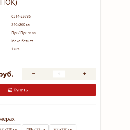
ПОК)
0514-29736
240х260 см
Пух / Пух-перо
Мако-батист
1 шт.
руб.
Купить
змерах
160х220 см
200х200 см
200х220 см