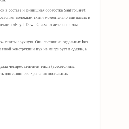
уха.
опок в составе и финишная обработка SanProCare®
 позволяет волокнам ткани моментально впитывать и
оллекции
«Royal Down Grass»
отмечена знаком
s
» сшиты вручную. Они состоят из отдельных box-
такой конструкции пух не мигрирует в одеяле, а
еяла четырех степеней тепла (всесезонные,
ть для сезонного хранения постельных