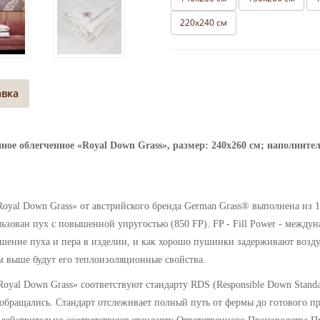
220х240 см
авка
ное облегченное «Royal Down Grass», размер: 240х260 см; наполните
yal Down Grass» от австрийского бренда German Grass® выполнена из 1
зован пух с повышенной упругостью (850 FP). FP - Fill Power - междун
шение пуха и пера в изделии, и как хорошо пушинки задерживают воздух
ем выше будут его теплоизоляционные свойства.
Royal Down Grass»
соответствуют стандарту RDS (Responsible Down Standa
 обращались. Стандарт отслеживает полный путь от фермы до готового пр