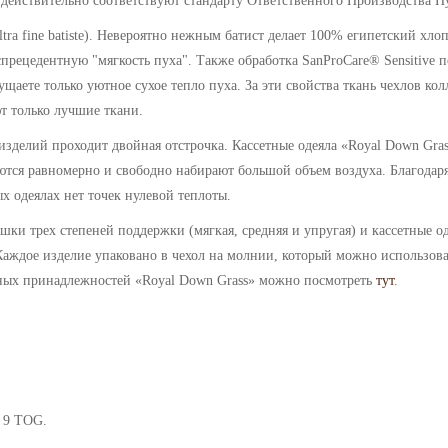
 действительно соответствуют стандарту Ответственного Производства П
tra fine batiste). Невероятно нежным батист делает 100% египетский хл
еспрецедентную "мягкость пуха". Также обработка SanProCare® Sensitive
ущаете только уютное сухое тепло пуха. За эти свойства ткань чехлов к
т только лучшие ткани.
изделий проходит двойная отстрочка.
Кассетные одеяла
«
Royal Down Gras
ются равномерно и свободно набирают большой объем воздуха. Благодаря 
ых одеялах нет точек нулевой теплоты.
ки трех степеней поддержки (мягкая, средняя и упругая) и кассетные од
 Каждое изделие упаковано в чехол на молнии, который можно использова
ных принадлежностей «Royal Down Grass» можно посмотреть
тут
.
, 9 TOG
.