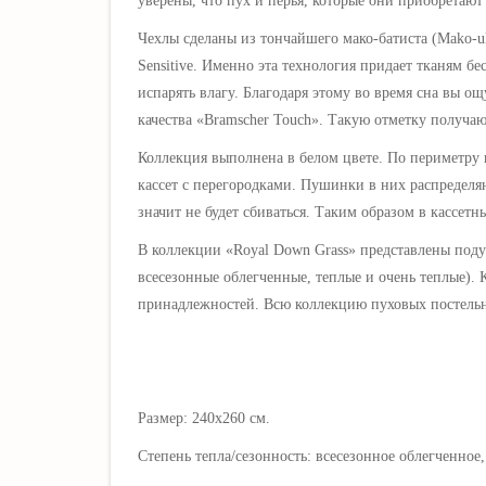
уверены, что пух и перья, которые они приобретают
Чехлы сделаны из тончайшего мако-батиста (Mako-ul
Sensitive. Именно эта технология придает тканям б
испарять влагу. Благодаря этому во время сна вы ощ
качества «Bramscher Touch». Такую отметку получаю
Коллекция выполнена в белом цвете. По периметру 
кассет с перегородками. Пушинки в них распределя
значит не будет сбиваться. Таким образом в кассетн
В коллекции «Royal Down Grass» представлены подуш
всесезонные облегченные, теплые и очень теплые).
принадлежностей. Всю коллекцию пуховых постель
Размер: 240х260 см.
Степень тепла/сезонность: всесезонное облегченное