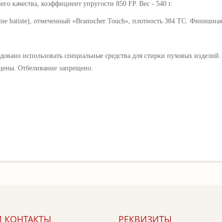
о качества, коэффициент упругости 850 FP. Вес - 540 г.
ine batiste)
, отмеченный «Bramscher Touch», плотность 384 ТС. Ф
инишная 
ндовано использовать специальные средства для стирки пуховых изделий
щены. Отбеливание запрещено.
 КОНТАКТЫ
РЕКВИЗИТЫ