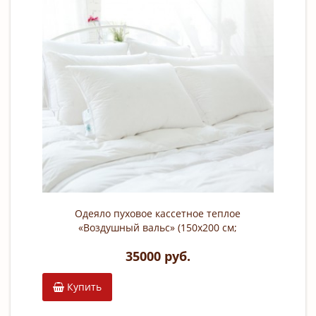
Одеяло пуховое кассетное теплое
«Воздушный вальс» (150х200 см;
наполнитель: 100% белый гусиный
35000 руб.
пух; чехол: сатин, 100% хлопок)
Купить
К