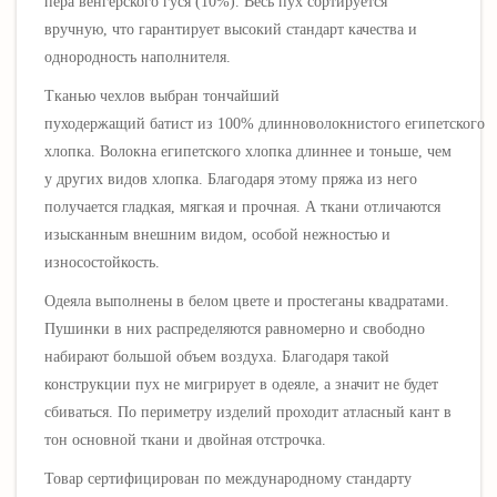
пера
венгерского
гуся (10%)
. Весь пух сортируется
вручную, что гарантирует высокий стандарт качества и
однородность наполнителя.
Тканью чехлов выбран
тончайший
пуходержащий
батист
из 100% длинноволокнистого египетского
хлопка. Волокна египетского хлопка длиннее и тоньше, чем
у других видов хлопка. Благодаря этому пряжа из него
получается гладкая, мягкая и прочная. А ткани отличаются
изысканным внешним видом, особой нежностью и
износостойкость.
Одеяла выполнены в белом цвете и простеганы квадратами.
Пушинки в них распределяются равномерно и свободно
набирают большой объем воздуха. Благодаря такой
конструкции пух не мигрирует в одеяле, а значит не будет
сбиваться. По периметру изделий проходит атласный кант в
тон основной ткани и двойная отстрочка.
Товар сертифицирован по международному стандарту