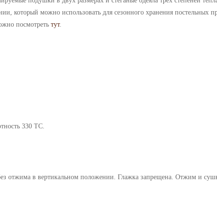
ируемые подушки в двух размерах и стеганые одеяла трех степеней тепла
лнии, который можно использовать для сезонного хранения постельных 
можно посмотреть
тут
.
отность 330 ТС.
 без отжима в вертикальном положении. Глажка запрещена. Отжим и суш