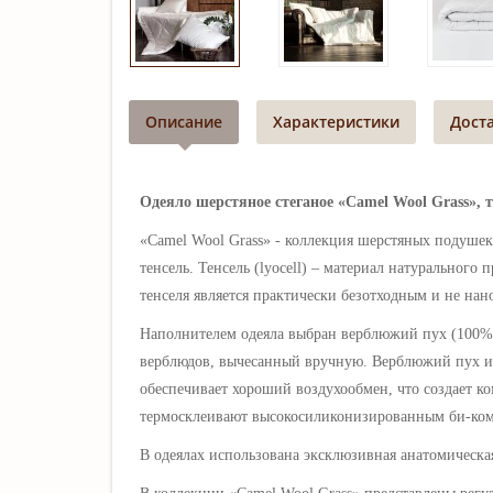
Описание
Характеристики
Дост
Одеяло шерстяное стеганое «Camel Wool Grass», т
«Camel Wool Grass» -
коллекция шерстяных подушек 
тенсель.
Тенсель (lyocell) – материал натуральног
тенселя является практически безотходным и не на
Наполнителем одеяла выбран верблюжий пух (100% n
верблюдов, вычесанный вручную.
Верблюжий пух
и
обеспечивает хороший воздухообмен, что создает 
термосклеивают высокосиликонизированным
би-ком
В одеялах использована эксклюзивная анатомическая