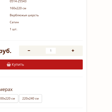
0514-25543
160х220 см
Верблюжья шерсть
Сатин
1 шт.
руб.
Купить
змерах
200х220 см
220х240 см