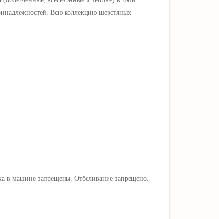
 (облегченные, всесезонные и теплые) в пяти
принадлежностей. Всю коллекцию шерстяных
ка в машине запрещены. Отбеливание запрещено.