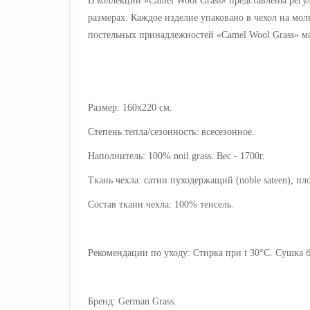
В коллекции
«Camel Wool Grass»
представлены регул
размерах
.
Каждое изделие упаковано в чехол на мо
постельных принадлежностей «Camel Wool Grass» 
Размер: 160х220 см.
Степень тепла/сезонность: всесезонное.
Наполнитель:
100%
noil grass
. Вес - 1700г.
Ткань чехла:
сатин пуходержащий (noble sateen), пл
Состав ткани чехла:
100% тенсель
.
Рекомендации по уходу:
Стирка при t 30°C. Сушка
Бренд: German Grass.