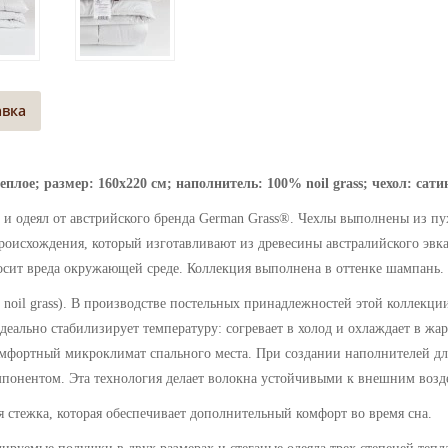
авка
еплое; размер: 160х220 см; наполнитель: 100% noil grass; чехол: сат
и одеял от австрийского бренда German Grass®.
Чехлы выполнены из п
о происхождения, который изготавливают из древесины австралийского эв
носит вреда окружающей среде.
Коллекция выполнена в оттенке шампань.
oil grass).
В производстве постельных принадлежностей этой коллекци
деально стабилизирует температуру: согревает в холод и охлаждает в жа
комфортный микроклимат спального места.
При создании наполнителей дл
понентом. Эта технология делает волокна устойчивыми к внешним возд
 стежка, которая обеспечивает дополнительный комфорт во время сна.