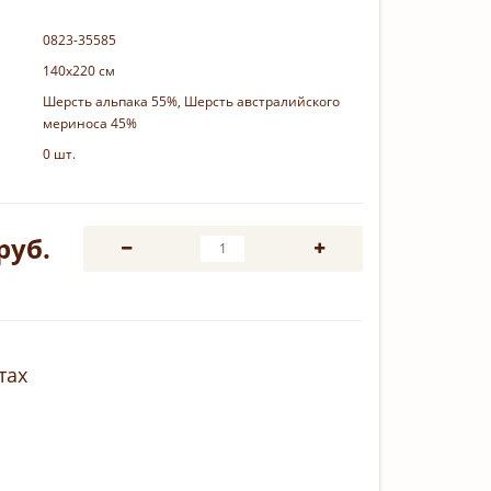
0823-35585
140х220 см
Шерсть альпака 55%, Шерсть австралийского
мериноса 45%
0 шт.
руб.
тах