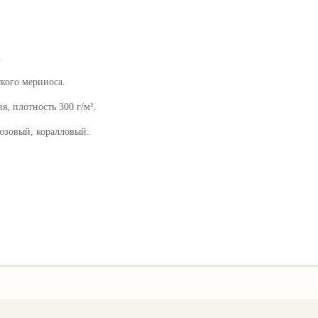
.
ского мериноса.
ия
, плотность 300 г/м².
юзовый, коралловый.