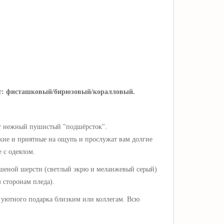
вет: фисташковый/бирюзовый/коралловый.
еют нежный пушистый "подшёрсток".
гкие и приятные на ощупь и прослужат вам долгие
 с одеялом.
рашеной шерсти (светлый экрю и меланжевый серый)
 сторонам пледа).
о уютного подарка близким или коллегам. Всю