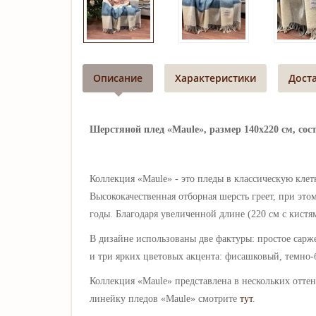
Описание
Характеристики
Дост
Шерстяной плед «Maule», размер 140х220 см, со
Коллекция «Maule» - это пледы в классическую кле
Высококачественная отборная шерсть греет, при эт
годы.
Благодаря увеличенной длине (220 см с кистям
В дизайне использованы две фактуры: простое сарж
и три ярких цветовых акцента: фисашковый, темно
Коллекция «
Maule
» представлена в нескольких отте
линейку пледов «
Maule
» смотрите
тут
.