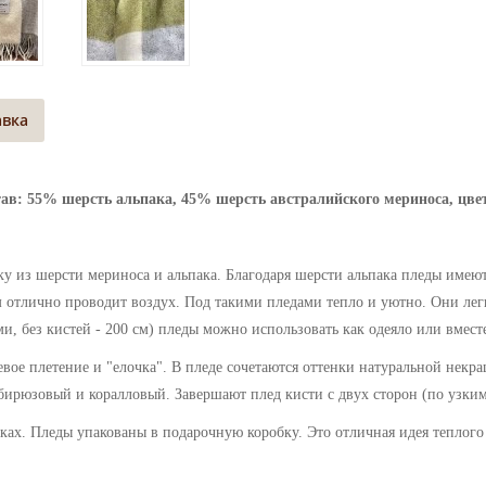
авка
став: 55% шерсть альпака, 45% шерсть австралийского мериноса, ц
тку из шерсти мериноса и альпака. Благодаря шерсти альпака пледы им
ом отлично проводит воздух. Под такими пледами тепло и уютно. Они ле
и, без кистей - 200 см) пледы можно использовать как одеяло или вместе
евое плетение и "елочка". В пледе сочетаются оттенки натуральной нек
-бирюзовый и коралловый.
Завершают плед кисти с двух сторон (по узким
нках. Пледы упакованы в подарочную коробку. Это отличная идея теплог