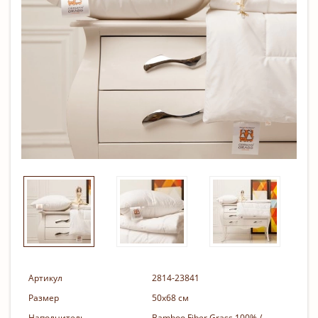
Артикул
2814-23841
Размер
50х68 см
Наполнитель
Bamboo Fiber Grass 100% /