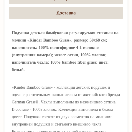
Доставка
Подушка детская бамбуковая регулируемая стеганая на
молнии «Kinder Bamboo Grass», размер: 50х68 см;
наполнитель: 100% полиэфирное 4-L волокно
(внутренняя камера); чехол: сатин, 100% хлопок;
наполнитель чехла: 100% bamboo fiber grass; цвет:
белый.
«
Kinder Bamboo Grass» -
коллекция детских подушек и
одеял
с растительным наполнителем
от австрийского бренда
German Grass®
.
Чехлы выполнены из
нежнейшего сатина.
В
составе - 100%
хлопок
.
Коллекция выполнена в белом
цвете.
Подушки состоят из двух элементов на молниях:
внутренней подушки и стеганого внешнего чехла.
Количество наполнителя внутренней камеры можно