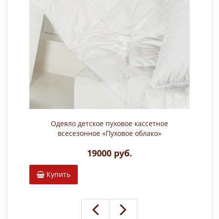
Одеяло детское пуховое кассетное
всесезонное «Пуховое облако»
(100х150; наполнитель: 100% белый
19000 руб.
гусиный пух; чехол: сатин, 100%
хлопок)
Купить
К