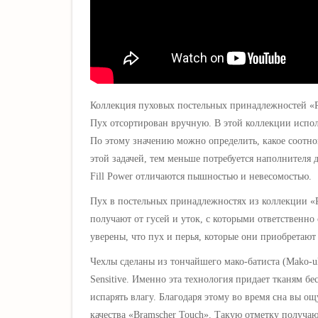
Коллекция пуховых постельных принадлежностей «Ro
Пух отсортирован вручную. В этой коллекции исполь
По этому значению можно определить, какое соотн
этой задачей, тем меньше потребуется наполнителя
Fill Power отличаются пышностью
и невесомостью.
Пух в постельных принадлежностях из коллекции
«
получают от гусей и уток, с которыми ответственно
уверены, что пух и перья, которые они приобретают
Чехлы сделаны из тончайшего мако-батиста (Mako-ul
Sensitive. Именно эта технология придает тканям б
испарять влагу. Благодаря этому во время сна вы ощ
качества «Bramscher Touch». Такую отметку получаю