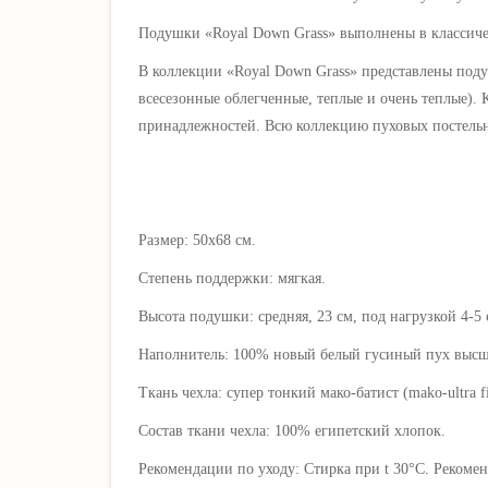
Подушки
«
Royal Down Grass
» выполнены в классиче
В коллекции «Royal Down Grass» представлены подуш
всесезонные облегченные, теплые и очень теплые).
принадлежностей. Всю коллекцию пуховых постель
Размер: 50х68 см.
Степень поддержки: мягкая.
Высота подушки: средняя, 23
см, под нагрузкой 4-5 
Наполнитель: 100% новый белый гусиный пух высшег
Ткань чехла: супер тонкий мако-батист (m
ako-ultra f
Состав ткани чехла:
100% египетский хлопок
.
Рекомендации по уходу: Стирка при t 30°C. Рекоме