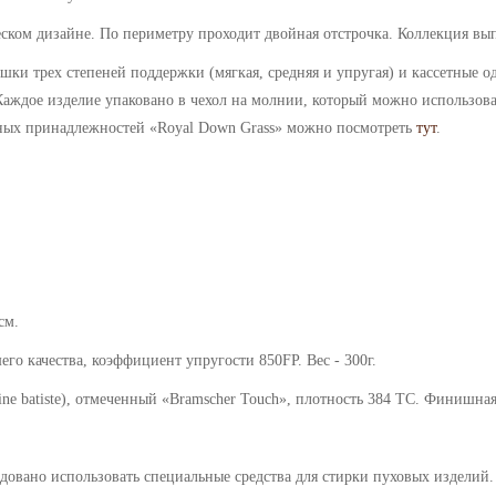
ском дизайне. По периметру проходит двойная отстрочка.
Коллекция вып
ки трех степеней поддержки (мягкая, средняя и упругая) и кассетные од
 Каждое изделие упаковано в чехол на молнии, который можно использова
ных принадлежностей «Royal Down Grass» можно посмотреть
тут
.
см.
о качества, коэффициент упругости 850FP. Вес - 300г.
ine batiste)
, отмеченный «Bramscher Touch», плотность 384 ТС. Ф
инишная 
ндовано использовать специальные средства для стирки пуховых изделий