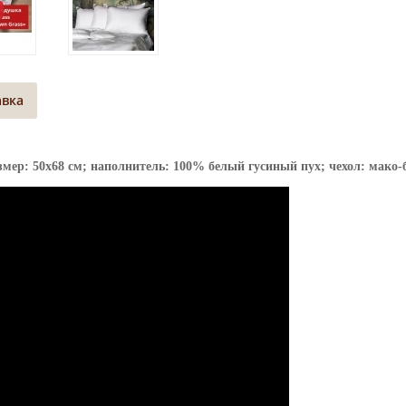
авка
мер: 50х68 см; наполнитель: 100% белый гусиный пух; чехол: мако-б