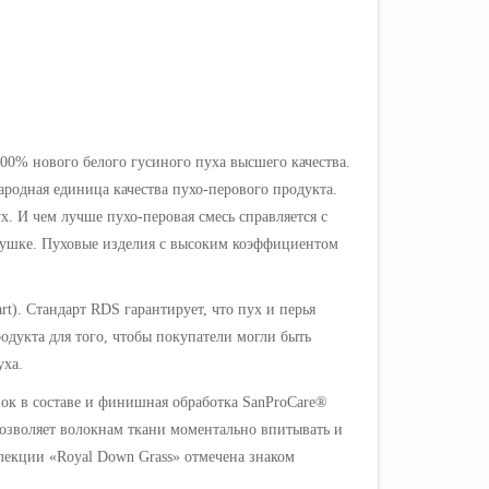
00% нового белого гусиного пуха высшего качества.
ародная единица качества пухо-перового продукта.
ух.
И чем лучше пухо-перовая смесь справляется с
одушке. Пуховые изделия с высоким коэффициентом
rt
).
Стандарт RDS гарантирует, что пух и перья
одукта для того, чтобы покупатели могли быть
уха.
опок в составе и финишная обработка SanProCare®
 позволяет волокнам ткани моментально впитывать и
оллекции
«Royal Down Grass»
отмечена знаком