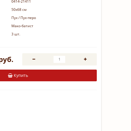
0414-21411
50х68 см
Пух / Пух-перо
Мако-батист
3 шт.
руб.
Купить