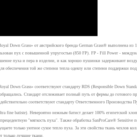
yal Down Grass» от австрийского бренда German Grass® выполнена из 1
зован пух с повышенной упругостью (850 FP). FP - Fill Power - междун
ошение пуха и пера в изделии, и как хорошо пушинки задерживают возд
 для обеспечения той же степени тепла одеялу или степени поддержки п
Royal Down Grass»
соответствуют стандарту RDS (Responsible Down Standa
 обращались. Стандарт отслеживает полный путь от фермы до готового пр
 действительно соответствуют стандарту Ответственного Производства П
tra fine batiste). Невероятно нежным батист делает 100% египетский хл
еспрецедентную "мягкость пуха". Также обработка SanProCare® Sensitive
ущаете только уютное сухое тепло пуха. За эти свойства ткань чехлов к
т только лучшие ткани.