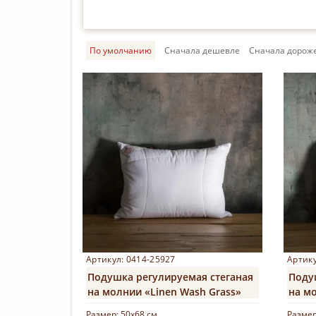
По умолчанию
Cначала дешевле
Cначала дорож
Артикул: 0414-25927
Артику
Подушка регулируемая стеганая
Поду
на молнии «Linen Wash Grass»
на мо
Размер:
50х68 см
Разме