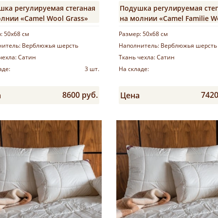
шка регулируемая стеганая
Подушка регулируемая сте
олнии «Camel Wool Grass»
на молнии «Camel Familie W
р:
50х68 см
Размер:
50х68 см
нитель:
Верблюжья шерсть
Наполнитель:
Верблюжья шерсть
чехла:
Сатин
Ткань чехла:
Сатин
аде:
3 шт.
На складе:
8600 руб.
7420
а
Цена
Купить
Купить