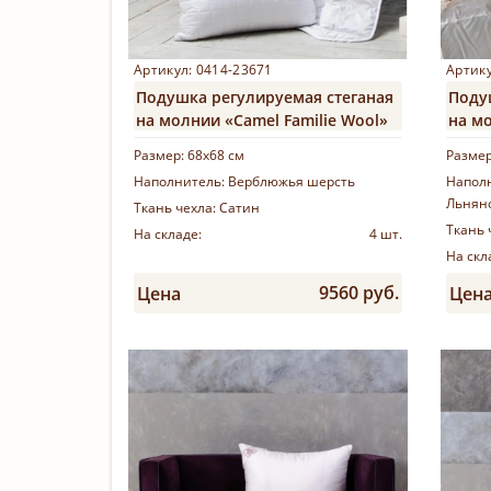
Артикул: 0414-23671
Артику
Подушка регулируемая стеганая
Поду
на молнии «Camel Familie Wool»
на мо
Grass
Размер:
68х68 см
Разме
Наполнитель:
Верблюжья шерсть
Напол
Льнян
Ткань чехла:
Сатин
Ткань 
На складе:
4 шт.
На скл
9560 руб.
Цена
Цен
Купить