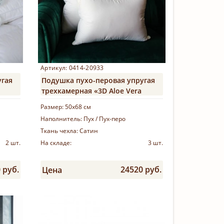
Артикул: 0414-20933
угая
Подушка пухо-перовая упругая
трехкамерная «3D Aloe Vera
Grass»
Размер:
50х68 см
Наполнитель:
Пух / Пух-перо
Ткань чехла:
Сатин
2 шт.
На складе:
3 шт.
 руб.
24520 руб.
Цена
Купить