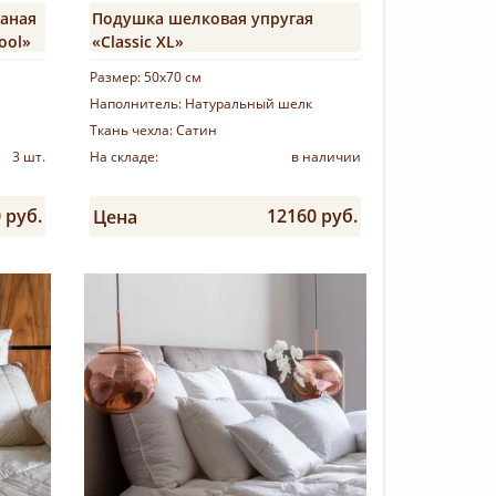
ганая
Подушка шелковая упругая
ool»
«Classic XL»
Размер:
50х70 см
Наполнитель:
Натуральный шелк
Ткань чехла:
Сатин
3 шт.
На складе:
в наличии
 руб.
12160 руб.
Цена
Купить