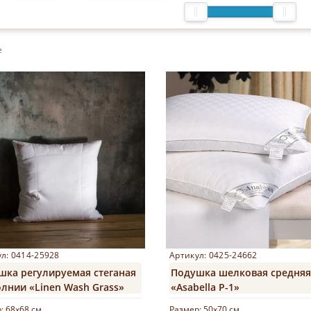
е
л: 0414-25928
Артикул: 0425-24662
шка регулируемая стеганая
Подушка шелковая средняя
лнии «Linen Wash Grass»
«Asabella Р-1»
р:
68х68 см
Размер:
50х70 см