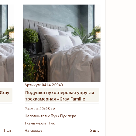
Купить
Артикул: 0414-20940
Gray
Подушка пухо-перовая упругая
трехкамерная «Gray Familie
Down»
Размер:
50х68 см
Наполнитель:
Пух / Пух-перо
Ткань чехла:
Тик
1 шт.
На складе:
5 шт.