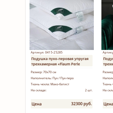
Артикул: 0415-25285
Артику
Подушка пухо-перовая упругая
Поду
трехкамерная «Flaum Perle
трехк
Kollektion»
Grass
Размер:
70х70 см
Разме
Наполнитель:
Пух / Пух-перо
Напол
Ткань чехла:
Мако-батист
Ткань 
На складе:
2 шт.
На скл
32300 руб.
Цена
Цен