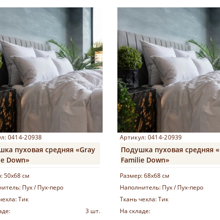
Купить
Купить
л: 0414-20938
Артикул: 0414-20939
шка пуховая средняя «Gray
Подушка пуховая средняя «
ie Down»
Familie Down»
р:
50х68 см
Размер:
68х68 см
нитель:
Пух / Пух-перо
Наполнитель:
Пух / Пух-перо
чехла:
Тик
Ткань чехла:
Тик
аде:
3 шт.
На складе: