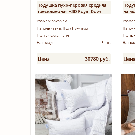
Подушка пухо-перовая средняя
Поду
трехкамерная «3D Royal Down
на м
Grass»
Размер:
68х68 см
Разме
Наполнитель:
Пух / Пух-перо
Напол
Ткань чехла:
Твил
Ткань 
На складе:
3 шт.
На скл
38780 руб.
Цена
Цен
Купить