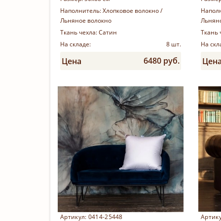
Наполнитель:
Хлопковое волокно /
Напол
Льняное волокно
Льнян
Ткань чехла:
Сатин
Ткань 
На складе:
8 шт.
На скл
6480 руб.
Цена
Цен
Купить
Артикул: 0414-25448
Артику