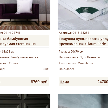
л: 0414-23746
Артикул: 0415-25284
шка бамбуковая
Подушка пухо-перовая упр
ируемая стеганая на
трехкамерная «Flaum Perle
ии «Bamboo Grass»
Kollektion»
р:
68х68 см
Размер:
50х70 см
нитель:
Бамбуковое волокно
Наполнитель:
Пух / Пух-перо
чехла:
Сатин
Ткань чехла:
Мако-батист
аде:
3 шт.
На складе:
8760 руб.
24700
а
Цена
Купить
Купить