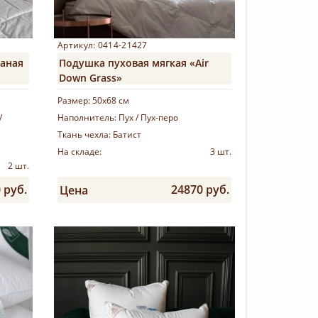
Артикул: 0414-21427
ганая
Подушка пуховая мягкая «Air
Down Grass»
Размер:
50х68 см
/
Наполнитель:
Пух / Пух-перо
Ткань чехла:
Батист
На складе:
3 шт.
2 шт.
 руб.
24870 руб.
Цена
Купить