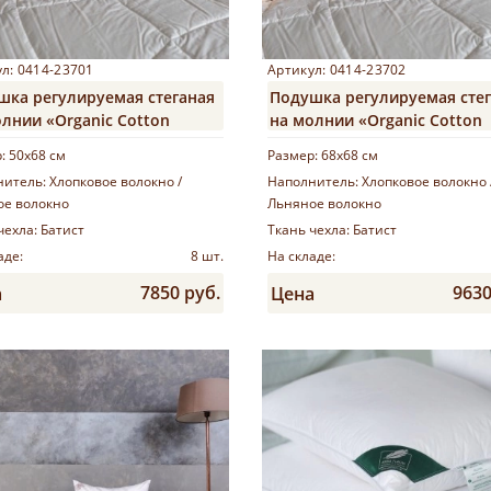
л: 0414-23701
Артикул: 0414-23702
шка регулируемая стеганая
Подушка регулируемая сте
лнии «Organic Cotton
на молнии «Organic Cotton
»
Grass»
р:
50х68 см
Размер:
68х68 см
нитель:
Хлопковое волокно /
Наполнитель:
Хлопковое волокно 
ое волокно
Льняное волокно
чехла:
Батист
Ткань чехла:
Батист
аде:
8 шт.
На складе:
7850 руб.
9630
а
Цена
Купить
Купить