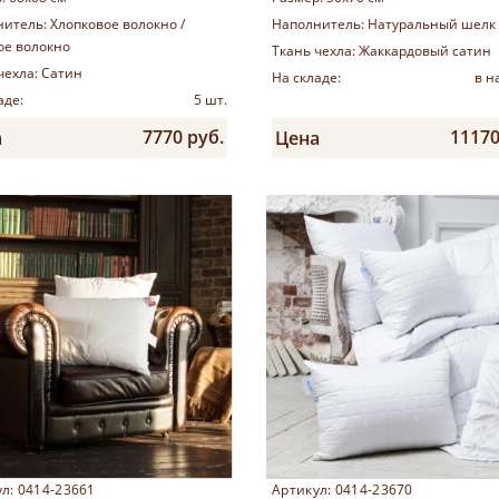
нитель:
Хлопковое волокно /
Наполнитель:
Натуральный шелк
ое волокно
Ткань чехла:
Жаккардовый сатин
чехла:
Сатин
На складе:
в н
аде:
5 шт.
7770 руб.
11170
а
Цена
Купить
Купить
л: 0414-23661
Артикул: 0414-23670