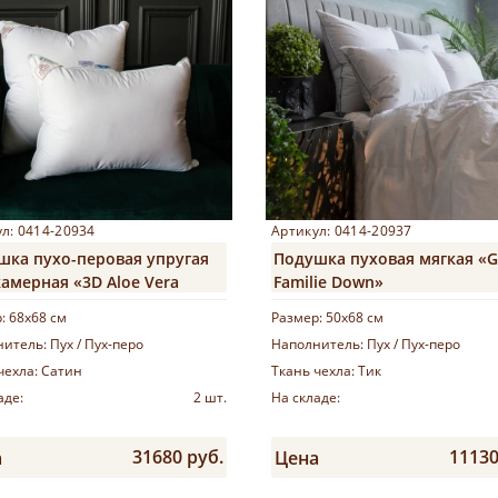
л: 0414-20934
Артикул: 0414-20937
шка пухо-перовая упругая
Подушка пуховая мягкая «G
амерная «3D Aloe Vera
Familie Down»
»
р:
68х68 см
Размер:
50х68 см
нитель:
Пух / Пух-перо
Наполнитель:
Пух / Пух-перо
чехла:
Сатин
Ткань чехла:
Тик
аде:
2 шт.
На складе:
31680 руб.
11130
а
Цена