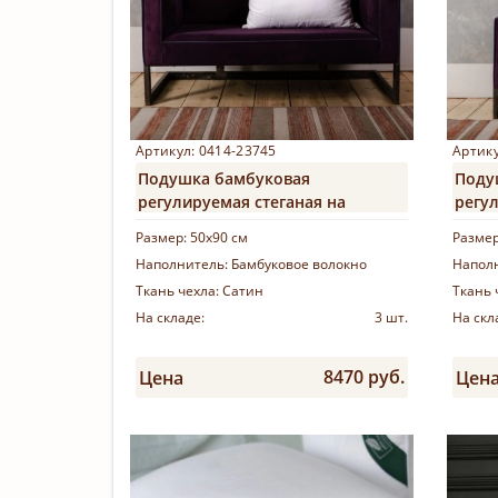
Артикул: 0414-23745
Артику
Подушка бамбуковая
Поду
регулируемая стеганая на
регул
молнии «Bamboo Grass»
молн
Размер:
50х90 см
Разме
Наполнитель:
Бамбуковое волокно
Напол
Ткань чехла:
Сатин
Ткань 
На складе:
3 шт.
На скл
8470 руб.
Цена
Цен
Купить