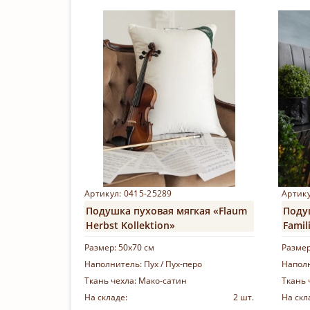
Купить
Артикул: 0415-25289
Артику
Подушка пуховая мягкая «Flaum
Поду
Herbst Kollektion»
Famil
Размер:
50х70 см
Разме
Наполнитель:
Пух / Пух-перо
Напол
Ткань чехла:
Мако-сатин
Ткань 
На складе:
2 шт.
На скл