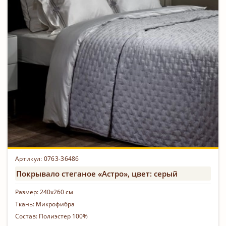
Артикул: 0763-36486
Покрывало стеганое «Астро», цвет: серый
Размер:
240х260 см
Ткань:
Микрофибра
Состав:
Полиэстер 100%