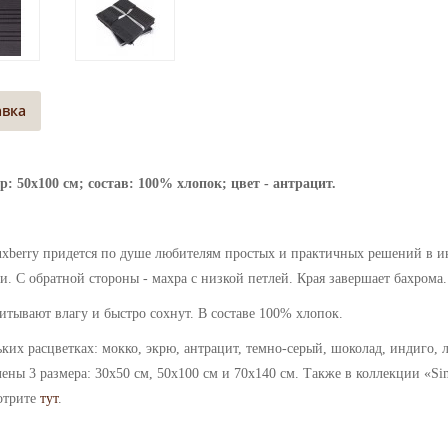
авка
: 50х100 см; состав: 100% хлопок; цвет - антрацит.
uxberry придется по душе любителям простых и практичных решений в и
. С обратной стороны - махра с низкой петлей. Края завершает бахрома
итывают влагу и быстро сохнут. В составе 100% хлопок.
ьких расцветках: мокко, экрю, антрацит, темно-серый, шоколад, индиго,
ены 3 размера: 30х50 см, 50х100 см и 70х140 см.
Также в коллекции
«Si
отри
те
тут
.