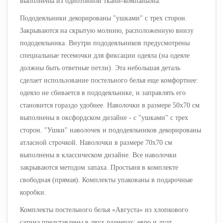
выполнены из однотонной ткани-компаньона
.
Пододеяльники декорированы "ушками" с трех сторон.
Закрываются на скрытую молнию, расположенную внизу
пододеяльника. Внутри пододеяльников предусмотрены
специальные тесемочки для фиксации одеяла (на одеяле
должны быть ответные петли). Эта небольшая деталь
сделает использование постельного белья еще комфортнее:
одеяло не сбивается в пододеяльнике, и заправлять его
становится гораздо удобнее. Наволочки в размере 50х70 см
выполнены в оксфордском дизайне - с "ушками"
с трех
сторон
. "Ушки" наволочек и пододеяльников декорированы
атласной строчкой. Наволочки в размере 70х70 см
выполнены в классическом дизайне. Все наволочки
закрываются методом запаха. Простыня в комплекте
свободная (прямая). Комплекты упакованы в подарочные
коробки.
Комплекты постельного белья «
Августа
» из хлопкового
сатина представлены в двух размерах: евро и дуэт