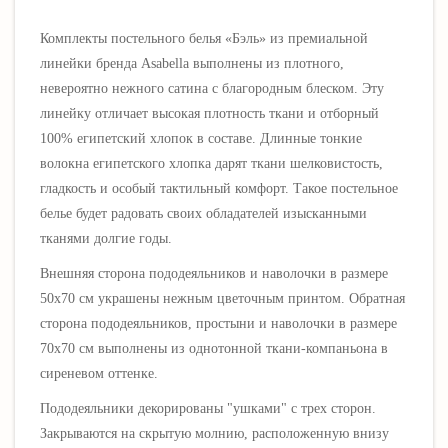
Комплекты постельного белья «Бэль» из премиальной
линейки бренда Asabella выполнены
из плотного,
невероятно нежного сатина
с благородным блеском.
Эту
линейку отличает высокая плотность ткани и отборный
100% египетский хлопок в составе. Длинные тонкие
волокна египетского хлопка дарят ткани шелковистость,
гладкость и особый тактильный комфорт.
Такое постельное
белье будет радовать своих обладателей изысканными
тканями долгие годы.
Внешняя сторона пододеяльников и наволочки в размере
50х70 см
украшены нежным цветочным принтом
. Обратная
сторона пододеяльников, простыни и наволочки в размере
70х70 см выполнены из однотонной ткани-компаньона в
сиреневом оттенке
.
Пододеяльники декорированы "ушками" с трех сторон.
Закрываются на скрытую молнию, расположенную внизу