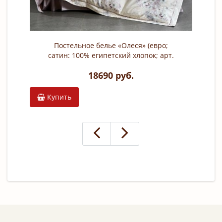
Постельное белье «Олеся» (евро;
сатин: 100% египетский хлопок; арт.
2149-6)
18690 руб.
Купить
К