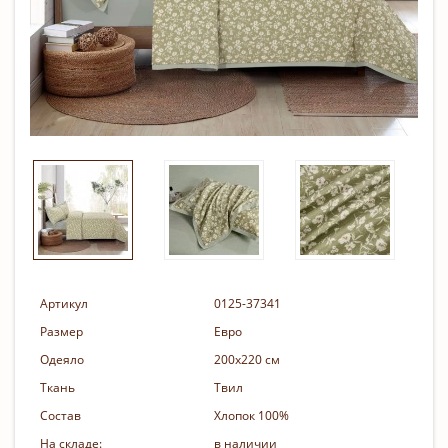
Артикул
0125-37341
Размер
Евро
Одеяло
200х220 см
Ткань
Твил
Состав
Хлопок 100%
На складе:
в наличии