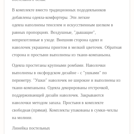
В комплекте вместо традиционных пододеяльников
добавлены одеяла-комфортеры. Эти легкие
одеяла
наполнены тенселем и искусственным шелком в
равных пропорциях.
Воздушные, "дышащие",
неприхотливые в уходе.
Внешняя сторона одеял и
наволочек украшены принтом в мелкий цветочек
. Обратная
сторона и простыни выполнены из ткани-компаньона.
Одеяла простеганы крупными ромбами. Нав
олочки
выполнены в оксфордском дизайне - с "ушками"
по
периметру
.
"Ушки" наволочек не широкие и выполнены из
ткани-компаньона.
Одеяла декорированы отстрочкой,
поддерживающей дизайн наволочек. Закрываются
наволочки методом запаха. Простыня в комплекте
свободная (прямая). Комплекты упакованы в сумки-чехлы
на молнии.
Линейка постельных