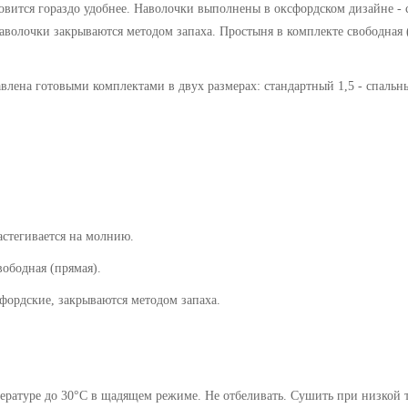
ановится гораздо удобнее. Наволочки выполнены в оксфордском дизайне -
Наволочки закрываются методом
запаха. Простыня в комплекте свободная
авлена готовыми комплектами в двух размерах: стандартный 1,5 - спальн
застегивается на молнию.
дная (прямая).
ие, закрываются методом запаха.
ратуре до 30°C в щадящем режиме. Не отбеливать. Сушить при низкой те