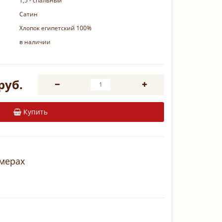
1,5 - спальный
Сатин
Хлопок египетский 100%
в наличии
руб.
Купить
змерах