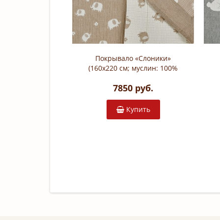
Покрывало «Слоники»
(160х220 см; муслин: 100%
хлопок; наполнитель: 100%
7850 руб.
синтепон; 2277-OS)
Купить