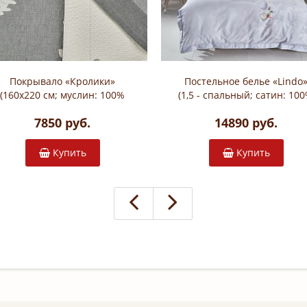
Покрывало «Кролики»
Постельное белье «Lindo
(160х220 см; муслин: 100%
(1,5 - спальный; сатин: 10
хлопок; наполнитель: 100%
египетский хлопок; арт.
7850 руб.
14890 руб.
синтепон; 2278-OS)
2312-4S)
Купить
Купить