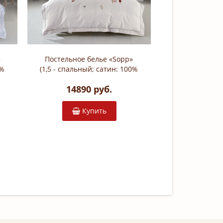
»
Постельное белье «Sopp»
Постельное б
0%
(1,5 - спальный; сатин: 100%
(1,5 - спальны
египетский хлопок; арт.
хлопок; ар
14890 руб.
10800
2313-4S)
Купить
Ку