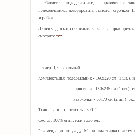
не сбивается в пододеяльнике, и заправлять его ст
пододеяльников декорированы атласной строчкой. 
коробки.
Линейка детского постельного белья «
Цирк
» предст
смотрите
тут
.
Размер: 1,5 - спальный.
Комплектация: пододеяльник - 160х220 см (1 шт.), 
простыня - 180х245 см (1 шт.), свобо
наволочки - 50х70 см (2 шт.), оксфордск
Ткань: сатин, плотность - 300ТС.
Состав: 100%
египетский хлопок
.
Рекомендации по уходу: Машинная стирка при темпе