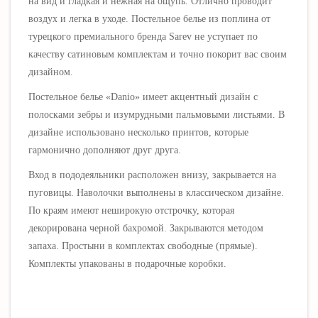
на вид и гладкая и нежная на ощупь. Отлично проводит
воздух и легка в уходе. Постельное белье из поплина от
турецкого премиального бренда Sarev не уступает по
качеству сатиновым комплектам и точно покорит вас своим
дизайном.
Постельное белье
«
Danio
» имеет акцентный дизайн с
полосками зебры и изумрудными пальмовыми листьями. В
дизайне использовано несколько принтов, которые
гармонично дополняют друг друга.
Вход в пододеяльники расположен внизу, закрывается на
пуговицы. Наволочки в
ыполнены в классическом дизайне.
По краям имеют неширокую отстрочку, которая
декорирована черной бахромой. З
акрываются методом
запаха.
Простыни в комплектах свободные (прямые).
Комплекты упакованы в подарочные коробки.