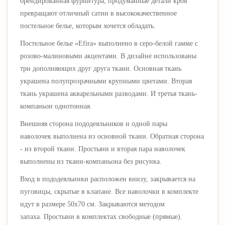
брендированная фурнитура, продуманные детали кроя
превращают отличный сатин в высококачественное
постельное белье, которым хочется обладать.
Постельное белье
«
Efira
» выполнено в серо-белой гамме с
розово-малиновыми акцентами.
В дизайне
использованы
три дополняющих друг друга ткани. Основная ткань
украшена полупрозрачными крупными цветами. Вторая
ткань украшена акварельными разводами. И третья ткань-
компаньон однотонная.
Внешняя сторона пододеяльников и одной пары
наволочек
выполнена из основной ткани. Обратная сторона
- из второй ткани. Простыни и вторая пара наволочек
выполнены из ткани-компаньона без рисунка
.
Вход в пододеяльники расположен внизу, закрывается на
пуговицы, скрытые в клапане. Все наволочки в комплекте
идут в размере 50х70 см. З
акрываются методом
запаха.
Простыни в комплектах свободные (прямые).