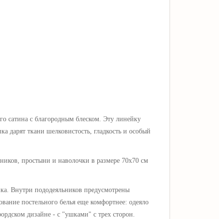
ого сатина
с благородным блеском.
Эту линейку
ка дарят ткани шелковистость, гладкость и особый
ьников, простыни и наволочки в размере 70х70 см
ка. Внутри пододеяльников предусмотрены
ование постельного белья еще комфортнее: одеяло
фордском дизайне - с "ушками"
с трех сторон
.