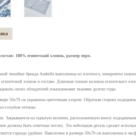
авка
состав: 100% египетский хлопок, размер евро.
ьной линейки бренда Asabella выполнены
из плотного, невероятно нежн
египетский хлопок в составе. Длинные тонкие волокна египетского хлоп
 радовать своих обладателей изысканными тканями долгие годы.
змере 50х70 см
украшены цветочным узором
. Обратная сторона пододеял
но-голубом оттенке
.
он. Закрываются на скрытую молнию, расположенную внизу пододеяльни
яле должны быть ответные петли). Эта небольшая деталь сделает использ
ановится гораздо удобнее. Наволочки в размере 50х70 см выполнены в окс