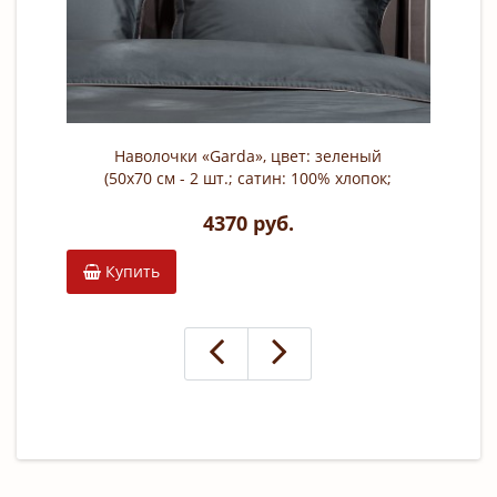
Наволочки «Garda», цвет: зеленый
(50х70 см - 2 шт.; сатин: 100% хлопок;
арт. 130HB)
4370 руб.
Купить
К